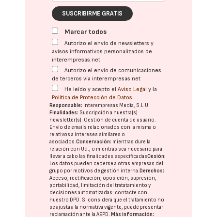
SUSCRIBIRME GRATIS
Marcar todos
Autorizo el envío de newsletters y
avisos informativos personalizados de
interempresas.net
Autorizo el envío de comunicaciones
de terceros vía interempresas.net
He leído y acepto el
Aviso Legal
y la
Política de Protección de Datos
Responsable:
Interempresas Media, S.L.U.
Finalidades:
Suscripción a nuestra(s)
newsletter(s). Gestión de cuenta de usuario.
Envío de emails relacionados con la misma o
relativos a intereses similares o
asociados.
Conservación:
mientras dure la
relación con Ud., o mientras sea necesario para
llevar a cabo las finalidades especificadas
Cesión:
Los datos pueden cederse a otras
empresas del
grupo
por motivos de gestión interna.
Derechos:
Acceso, rectificación, oposición, supresión,
portabilidad, limitación del tratatamiento y
decisiones automatizadas:
contacte con
nuestro DPD
. Si considera que el tratamiento no
se ajusta a la normativa vigente, puede presentar
reclamación ante la
AEPD
.
Más información: