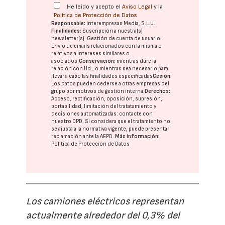
He leído y acepto el
Aviso Legal
y la
Política de Protección de Datos
Responsable:
Interempresas Media, S.L.U.
Finalidades:
Suscripción a nuestra(s)
newsletter(s). Gestión de cuenta de usuario.
Envío de emails relacionados con la misma o
relativos a intereses similares o
asociados.
Conservación:
mientras dure la
relación con Ud., o mientras sea necesario para
llevar a cabo las finalidades especificadas
Cesión:
Los datos pueden cederse a otras
empresas del
grupo
por motivos de gestión interna.
Derechos:
Acceso, rectificación, oposición, supresión,
portabilidad, limitación del tratatamiento y
decisiones automatizadas:
contacte con
nuestro DPD
. Si considera que el tratamiento no
se ajusta a la normativa vigente, puede presentar
reclamación ante la
AEPD
.
Más información:
Política de Protección de Datos
Los camiones eléctricos representan
actualmente alrededor del 0,3% del