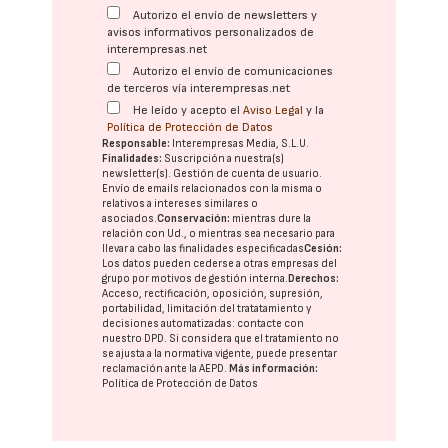
Autorizo el envío de newsletters y
avisos informativos personalizados de
interempresas.net
Autorizo el envío de comunicaciones
de terceros vía interempresas.net
He leído y acepto el
Aviso Legal
y la
Política de Protección de Datos
Responsable:
Interempresas Media, S.L.U.
Finalidades:
Suscripción a nuestra(s)
newsletter(s). Gestión de cuenta de usuario.
Envío de emails relacionados con la misma o
relativos a intereses similares o
asociados.
Conservación:
mientras dure la
relación con Ud., o mientras sea necesario para
llevar a cabo las finalidades especificadas
Cesión:
Los datos pueden cederse a otras
empresas del
grupo
por motivos de gestión interna.
Derechos:
Acceso, rectificación, oposición, supresión,
portabilidad, limitación del tratatamiento y
decisiones automatizadas:
contacte con
nuestro DPD
. Si considera que el tratamiento no
se ajusta a la normativa vigente, puede presentar
reclamación ante la
AEPD
.
Más información:
Política de Protección de Datos