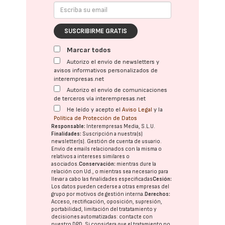
SUSCRIBIRME GRATIS
Marcar todos
Autorizo el envío de newsletters y
avisos informativos personalizados de
interempresas.net
Autorizo el envío de comunicaciones
de terceros vía interempresas.net
He leído y acepto el
Aviso Legal
y la
Política de Protección de Datos
Responsable:
Interempresas Media, S.L.U.
Finalidades:
Suscripción a nuestra(s)
newsletter(s). Gestión de cuenta de usuario.
Envío de emails relacionados con la misma o
relativos a intereses similares o
asociados.
Conservación:
mientras dure la
relación con Ud., o mientras sea necesario para
llevar a cabo las finalidades especificadas
Cesión:
Los datos pueden cederse a otras
empresas del
grupo
por motivos de gestión interna.
Derechos:
Acceso, rectificación, oposición, supresión,
portabilidad, limitación del tratatamiento y
decisiones automatizadas:
contacte con
nuestro DPD
. Si considera que el tratamiento no