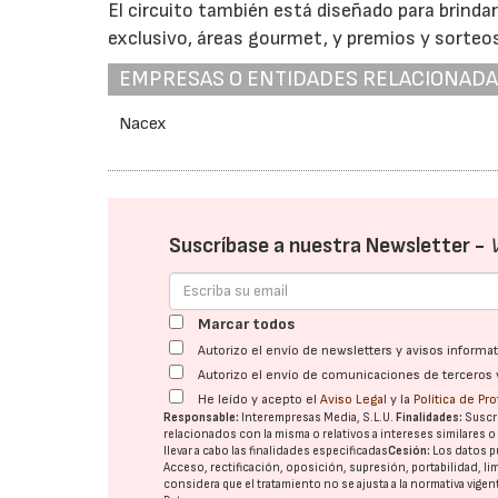
El circuito también está diseñado para brinda
exclusivo, áreas gourmet, y premios y sort
EMPRESAS O ENTIDADES RELACIONAD
Nacex
Suscríbase a nuestra Newsletter -
Marcar todos
Autorizo el envío de newsletters y avisos inform
Autorizo el envío de comunicaciones de terceros 
He leído y acepto el
Aviso Legal
y la
Política de Pr
Responsable:
Interempresas Media, S.L.U.
Finalidades:
Suscri
relacionados con la misma o relativos a intereses similares 
llevar a cabo las finalidades especificadas
Cesión:
Los datos p
Acceso, rectificación, oposición, supresión, portabilidad, l
considera que el tratamiento no se ajusta a la normativa vige