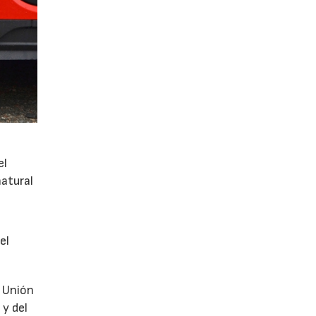
el
atural
el
a Unión
 y del