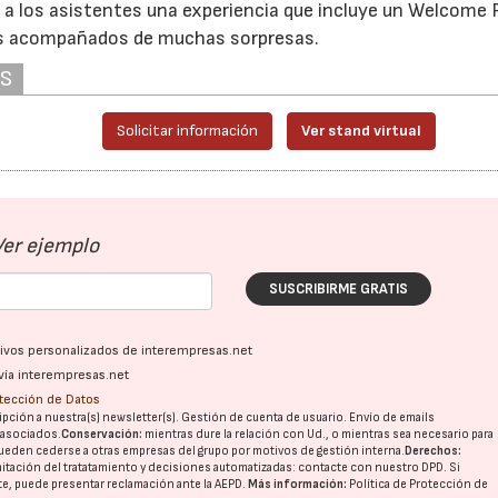
r a los asistentes una experiencia que incluye un Welcome
eos acompañados de muchas sorpresas.
AS
Solicitar información
Ver stand virtual
Ver ejemplo
SUSCRIBIRME GRATIS
ativos personalizados de interempresas.net
vía interempresas.net
otección de Datos
pción a nuestra(s) newsletter(s). Gestión de cuenta de usuario. Envío de emails
o asociados.
Conservación:
mientras dure la relación con Ud., o mientras sea necesario para
ueden cederse a otras
empresas del grupo
por motivos de gestión interna.
Derechos:
imitación del tratatamiento y decisiones automatizadas:
contacte con nuestro DPD
. Si
nte, puede presentar reclamación ante la
AEPD
.
Más información:
Política de Protección de