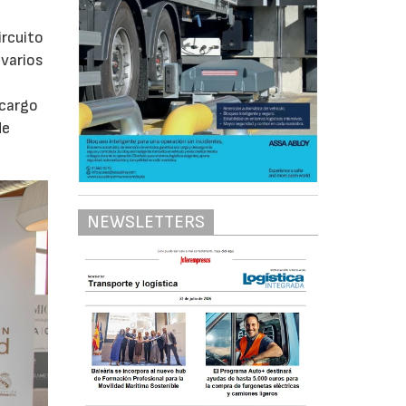
ircuito
 varios
 cargo
de
NEWSLETTERS