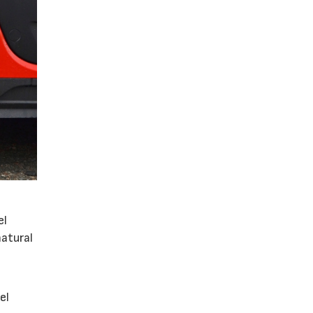
el
atural
el