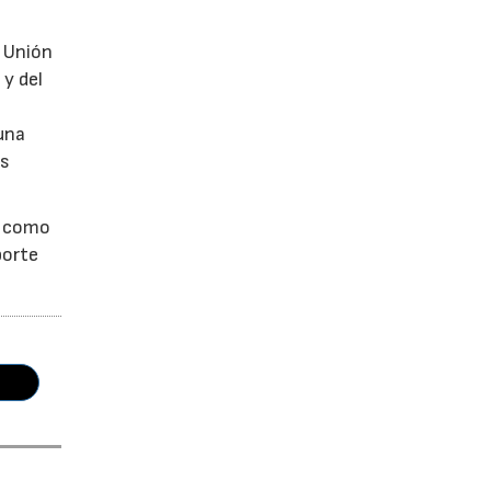
a Unión
 y del
una
as
s como
porte