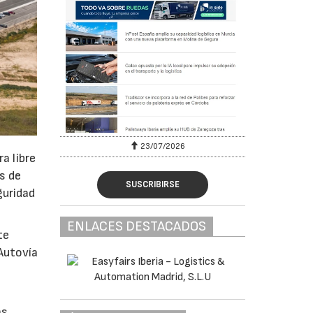
30/07/2026
a libre
s de
SUSCRIBIRSE
guridad
ENLACES DESTACADOS
te
Autovía
e
as