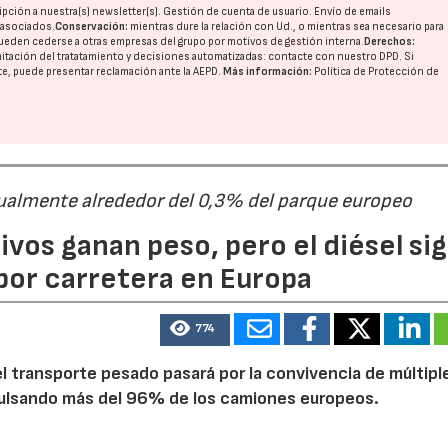
pción a nuestra(s) newsletter(s). Gestión de cuenta de usuario. Envío de emails
o asociados.
Conservación:
mientras dure la relación con Ud., o mientras sea necesario para
ueden cederse a otras
empresas del grupo
por motivos de gestión interna.
Derechos:
imitación del tratatamiento y decisiones automatizadas:
contacte con nuestro DPD
. Si
nte, puede presentar reclamación ante la
AEPD
.
Más información:
Política de Protección de
ualmente alrededor del 0,3% del parque europeo
ivos ganan peso, pero el diésel si
por carretera en Europa
774
 transporte pesado pasará por la convivencia de múltipl
mpulsando más del 96% de los camiones europeos.