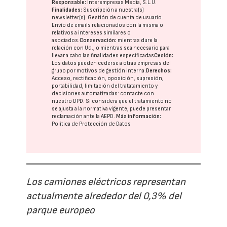
Responsable:
Interempresas Media, S.L.U.
Finalidades:
Suscripción a nuestra(s)
newsletter(s). Gestión de cuenta de usuario.
Envío de emails relacionados con la misma o
relativos a intereses similares o
asociados.
Conservación:
mientras dure la
relación con Ud., o mientras sea necesario para
llevar a cabo las finalidades especificadas
Cesión:
Los datos pueden cederse a otras
empresas del
grupo
por motivos de gestión interna.
Derechos:
Acceso, rectificación, oposición, supresión,
portabilidad, limitación del tratatamiento y
decisiones automatizadas:
contacte con
nuestro DPD
. Si considera que el tratamiento no
se ajusta a la normativa vigente, puede presentar
reclamación ante la
AEPD
.
Más información:
Política de Protección de Datos
Los camiones eléctricos representan
actualmente alrededor del 0,3% del
parque europeo