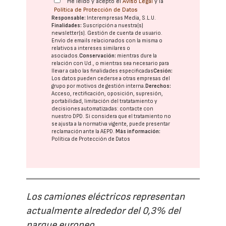
He leído y acepto el
Aviso Legal
y la
Política de Protección de Datos
Responsable:
Interempresas Media, S.L.U.
Finalidades:
Suscripción a nuestra(s)
newsletter(s). Gestión de cuenta de usuario.
Envío de emails relacionados con la misma o
relativos a intereses similares o
asociados.
Conservación:
mientras dure la
relación con Ud., o mientras sea necesario para
llevar a cabo las finalidades especificadas
Cesión:
Los datos pueden cederse a otras
empresas del
grupo
por motivos de gestión interna.
Derechos:
Acceso, rectificación, oposición, supresión,
portabilidad, limitación del tratatamiento y
decisiones automatizadas:
contacte con
nuestro DPD
. Si considera que el tratamiento no
se ajusta a la normativa vigente, puede presentar
reclamación ante la
AEPD
.
Más información:
Política de Protección de Datos
Los camiones eléctricos representan
actualmente alrededor del 0,3% del
parque europeo