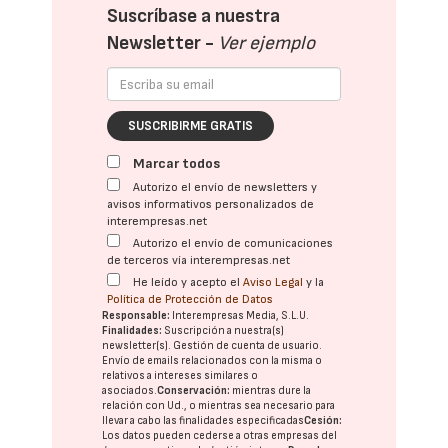
Suscríbase a nuestra
Newsletter -
Ver ejemplo
SUSCRIBIRME GRATIS
Marcar todos
Autorizo el envío de newsletters y
avisos informativos personalizados de
interempresas.net
Autorizo el envío de comunicaciones
de terceros vía interempresas.net
He leído y acepto el
Aviso Legal
y la
Política de Protección de Datos
Responsable:
Interempresas Media, S.L.U.
Finalidades:
Suscripción a nuestra(s)
newsletter(s). Gestión de cuenta de usuario.
Envío de emails relacionados con la misma o
relativos a intereses similares o
asociados.
Conservación:
mientras dure la
relación con Ud., o mientras sea necesario para
llevar a cabo las finalidades especificadas
Cesión:
Los datos pueden cederse a otras
empresas del