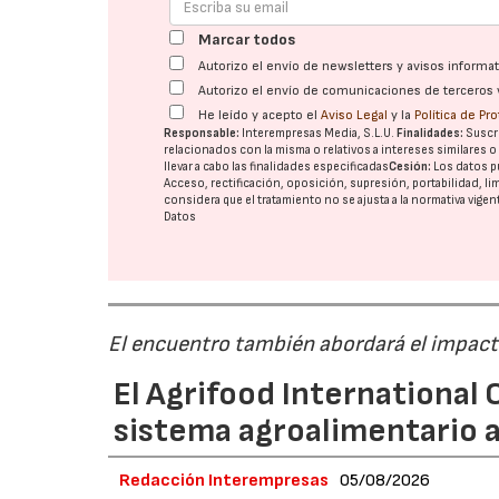
Marcar todos
Autorizo el envío de newsletters y avisos inform
Autorizo el envío de comunicaciones de terceros 
He leído y acepto el
Aviso Legal
y la
Política de Pr
Responsable:
Interempresas Media, S.L.U.
Finalidades:
Suscri
relacionados con la misma o relativos a intereses similares 
llevar a cabo las finalidades especificadas
Cesión:
Los datos p
Acceso, rectificación, oposición, supresión, portabilidad, l
considera que el tratamiento no se ajusta a la normativa vige
Datos
El encuentro también abordará el impacto
El Agrifood International C
sistema agroalimentario a
Redacción Interempresas
05/08/2026