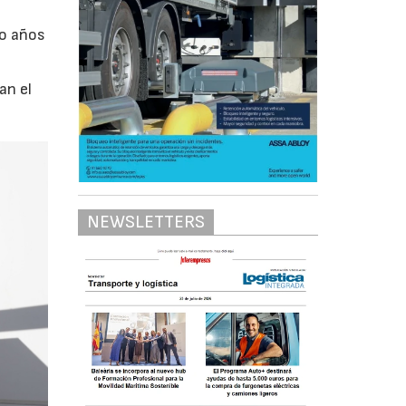
ho años
an el
NEWSLETTERS