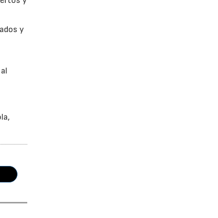
uertos y
cados y
 al
la,