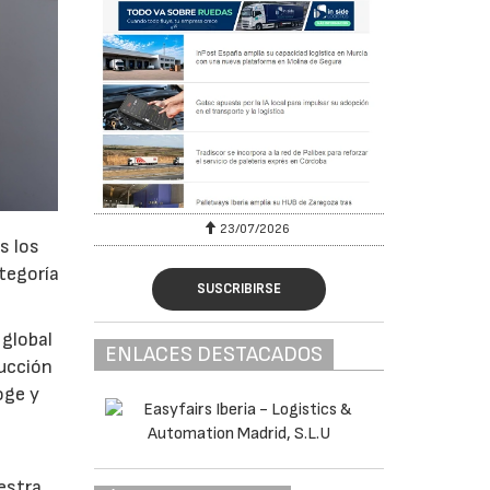
23/07/2026
s los
ategoría
SUSCRIBIRSE
 global
ENLACES DESTACADOS
ducción
oge y
estra