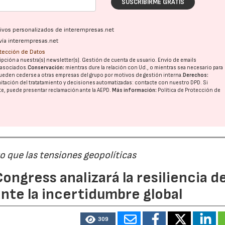
SUSCRIBIRME GRATIS
ativos personalizados de interempresas.net
vía interempresas.net
otección de Datos
pción a nuestra(s) newsletter(s). Gestión de cuenta de usuario. Envío de emails
o asociados.
Conservación:
mientras dure la relación con Ud., o mientras sea necesario para
ueden cederse a otras
empresas del grupo
por motivos de gestión interna.
Derechos:
imitación del tratatamiento y decisiones automatizadas:
contacte con nuestro DPD
. Si
nte, puede presentar reclamación ante la
AEPD
.
Más información:
Política de Protección de
 que las tensiones geopolíticas
ongress analizará la resiliencia de
nte la incertidumbre global
309