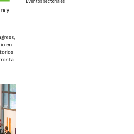
Eventos sectoriales
re y
ngress,
rio en
torios.
afronta