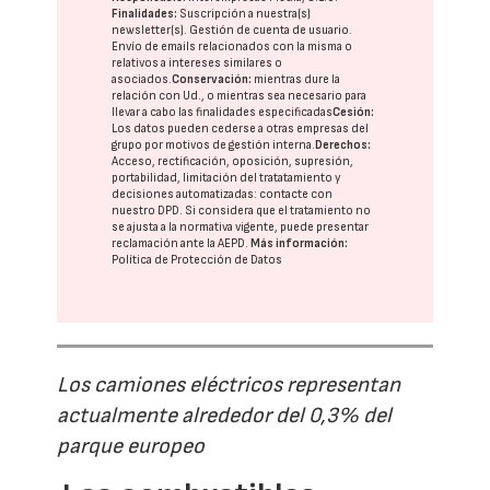
Finalidades:
Suscripción a nuestra(s)
newsletter(s). Gestión de cuenta de usuario.
Envío de emails relacionados con la misma o
relativos a intereses similares o
asociados.
Conservación:
mientras dure la
relación con Ud., o mientras sea necesario para
llevar a cabo las finalidades especificadas
Cesión:
Los datos pueden cederse a otras
empresas del
grupo
por motivos de gestión interna.
Derechos:
Acceso, rectificación, oposición, supresión,
portabilidad, limitación del tratatamiento y
decisiones automatizadas:
contacte con
nuestro DPD
. Si considera que el tratamiento no
se ajusta a la normativa vigente, puede presentar
reclamación ante la
AEPD
.
Más información:
Política de Protección de Datos
Los camiones eléctricos representan
actualmente alrededor del 0,3% del
parque europeo