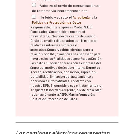
Autorizo el envío de comunicaciones
de terceros vía interempresas.net
He leído y acepto el
Aviso Legal
y la
Política de Protección de Datos
Responsable:
Interempresas Media, S.L.U.
Finalidades:
Suscripción a nuestra(s)
newsletter(s). Gestión de cuenta de usuario.
Envío de emails relacionados con la misma o
relativos a intereses similares o
asociados.
Conservación:
mientras dure la
relación con Ud., o mientras sea necesario para
llevar a cabo las finalidades especificadas
Cesión:
Los datos pueden cederse a otras
empresas del
grupo
por motivos de gestión interna.
Derechos:
Acceso, rectificación, oposición, supresión,
portabilidad, limitación del tratatamiento y
decisiones automatizadas:
contacte con
nuestro DPD
. Si considera que el tratamiento no
se ajusta a la normativa vigente, puede presentar
reclamación ante la
AEPD
.
Más información:
Política de Protección de Datos
Los camiones eléctricos representan