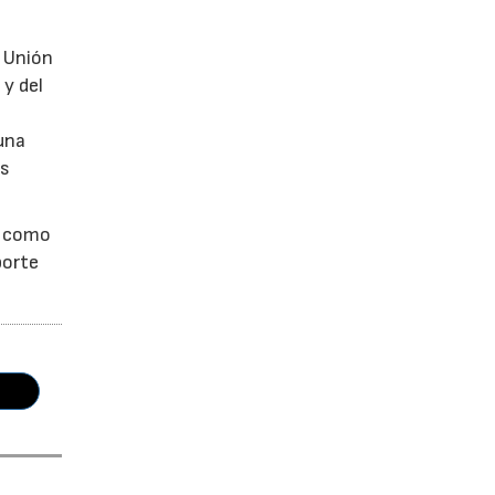
a Unión
 y del
una
as
s como
porte