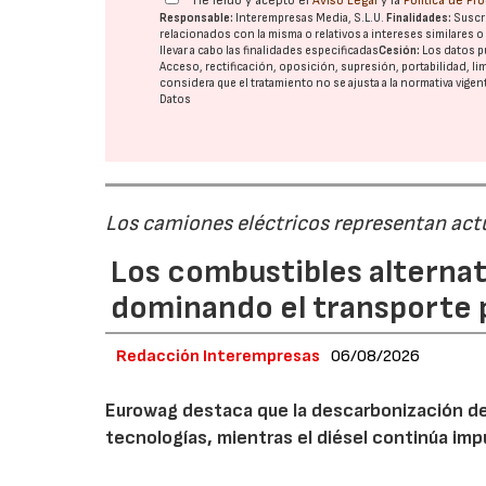
He leído y acepto el
Aviso Legal
y la
Política de Pr
Responsable:
Interempresas Media, S.L.U.
Finalidades:
Suscri
relacionados con la misma o relativos a intereses similares 
llevar a cabo las finalidades especificadas
Cesión:
Los datos p
Acceso, rectificación, oposición, supresión, portabilidad, l
considera que el tratamiento no se ajusta a la normativa vige
Datos
Los camiones eléctricos representan act
Los combustibles alternat
dominando el transporte 
Redacción Interempresas
06/08/2026
Eurowag destaca que la descarbonización del
tecnologías, mientras el diésel continúa i