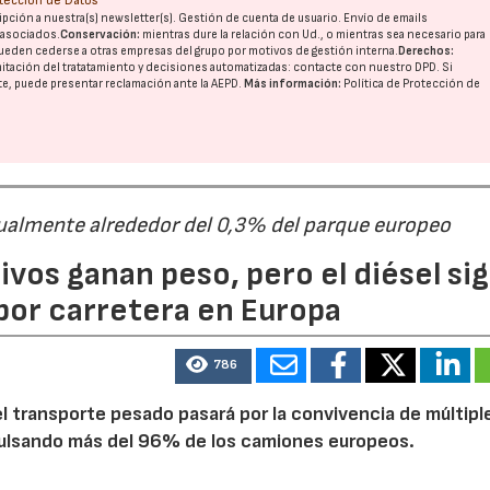
otección de Datos
pción a nuestra(s) newsletter(s). Gestión de cuenta de usuario. Envío de emails
o asociados.
Conservación:
mientras dure la relación con Ud., o mientras sea necesario para
ueden cederse a otras
empresas del grupo
por motivos de gestión interna.
Derechos:
imitación del tratatamiento y decisiones automatizadas:
contacte con nuestro DPD
. Si
nte, puede presentar reclamación ante la
AEPD
.
Más información:
Política de Protección de
ualmente alrededor del 0,3% del parque europeo
ivos ganan peso, pero el diésel si
por carretera en Europa
786
 transporte pesado pasará por la convivencia de múltipl
mpulsando más del 96% de los camiones europeos.