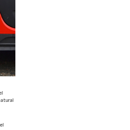
el
atural
el