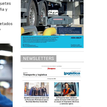
aquetes
aña y
uetados
y
NEWSLETTERS