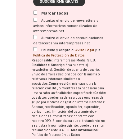
SUSCRIBIRME GRATIS
Marcar todos
Autorizo el envío de newsletters y
avisos informativos personalizados de
interempresas.net
Autorizo el envío de comunicaciones
de terceros vía interempresas.net
He leído y acepto el
Aviso Legal
y la
Política de Protección de Datos
Responsable:
Interempresas Media, S.L.U.
Finalidades:
Suscripción a nuestra(s)
newsletter(s). Gestión de cuenta de usuario.
Envío de emails relacionados con la misma o
relativos a intereses similares o
asociados.
Conservación:
mientras dure la
relación con Ud., o mientras sea necesario para
llevar a cabo las finalidades especificadas
Cesión:
Los datos pueden cederse a otras
empresas del
grupo
por motivos de gestión interna.
Derechos:
Acceso, rectificación, oposición, supresión,
portabilidad, limitación del tratatamiento y
decisiones automatizadas:
contacte con
nuestro DPD
. Si considera que el tratamiento no
se ajusta a la normativa vigente, puede presentar
reclamación ante la
AEPD
.
Más información:
Política de Protección de Datos