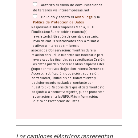
Autorizo el envío de comunicaciones
de terceros vía interempresas.net
He leído y acepto el
Aviso Legal
y la
Política de Protección de Datos
Responsable:
Interempresas Media, S.L.U.
Finalidades:
Suscripción a nuestra(s)
newsletter(s). Gestión de cuenta de usuario.
Envío de emails relacionados con la misma o
relativos a intereses similares o
asociados.
Conservación:
mientras dure la
relación con Ud., o mientras sea necesario para
llevar a cabo las finalidades especificadas
Cesión:
Los datos pueden cederse a otras
empresas del
grupo
por motivos de gestión interna.
Derechos:
Acceso, rectificación, oposición, supresión,
portabilidad, limitación del tratatamiento y
decisiones automatizadas:
contacte con
nuestro DPD
. Si considera que el tratamiento no
se ajusta a la normativa vigente, puede presentar
reclamación ante la
AEPD
.
Más información:
Política de Protección de Datos
Los camiones eléctricos representan