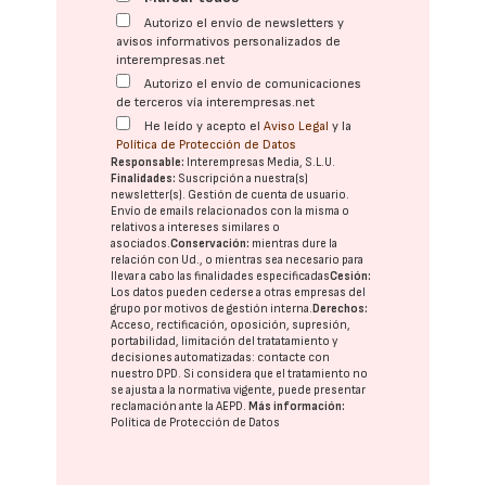
Autorizo el envío de newsletters y
avisos informativos personalizados de
interempresas.net
Autorizo el envío de comunicaciones
de terceros vía interempresas.net
He leído y acepto el
Aviso Legal
y la
Política de Protección de Datos
Responsable:
Interempresas Media, S.L.U.
Finalidades:
Suscripción a nuestra(s)
newsletter(s). Gestión de cuenta de usuario.
Envío de emails relacionados con la misma o
relativos a intereses similares o
asociados.
Conservación:
mientras dure la
relación con Ud., o mientras sea necesario para
llevar a cabo las finalidades especificadas
Cesión:
Los datos pueden cederse a otras
empresas del
grupo
por motivos de gestión interna.
Derechos:
Acceso, rectificación, oposición, supresión,
portabilidad, limitación del tratatamiento y
decisiones automatizadas:
contacte con
nuestro DPD
. Si considera que el tratamiento no
se ajusta a la normativa vigente, puede presentar
reclamación ante la
AEPD
.
Más información:
Política de Protección de Datos