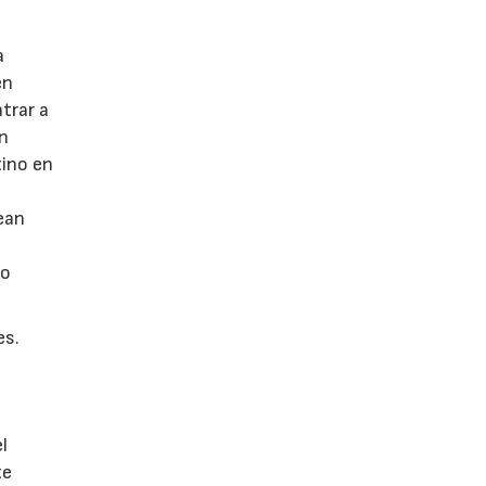
a
en
trar a
on
tino en
ean
 o
es.
l
te