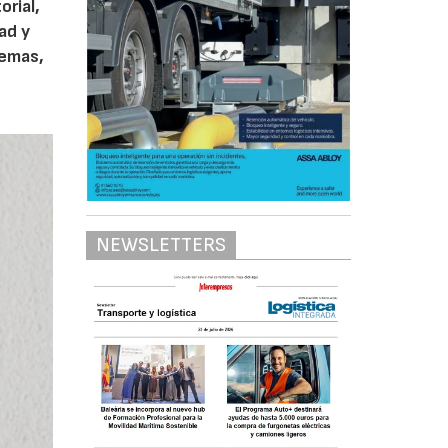
orial,
ad y
temas,
NEWSLETTERS