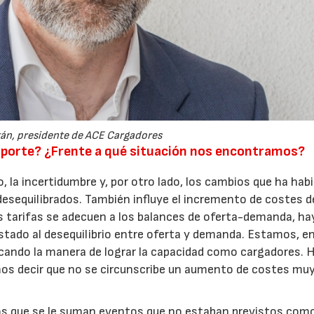
tán, presidente de ACE Cargadores
23/07/2026
30/07/2026
nsporte? ¿Frente a qué situación nos encontramos?
o, la incertidumbre y, por otro lado, los cambios que ha hab
desequilibrados. También influye el incremento de costes d
as tarifas se adecuen a los balances de oferta-demanda, ha
justado al desequilibrio entre oferta y demanda. Estamos, e
cando la manera de lograr la capacidad como cargadores. 
emos decir que no se circunscribe un aumento de costes mu
 los que se le suman eventos que no estaban previstos como