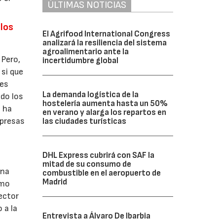
ÚLTIMAS NOTICIAS
 los
El Agrifood International Congress
analizará la resiliencia del sistema
agroalimentario ante la
 Pero,
incertidumbre global
 si que
ces
La demanda logística de la
ido los
hostelería aumenta hasta un 50%
e ha
en verano y alarga los repartos en
presas
las ciudades turísticas
DHL Express cubrirá con SAF la
mitad de su consumo de
una
combustible en el aeropuerto de
Madrid
omo
sector
 a la
Entrevista a Álvaro De Ibarbia