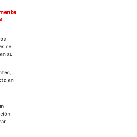
temente
e
nos
es de
 en su
ntes,
cto en
un
cción
zar