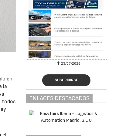
23/07/2026
ido en
SUSCRIBIRSE
e la
ya
ENLACES DESTACADOS
n todos
Hay
y
 el