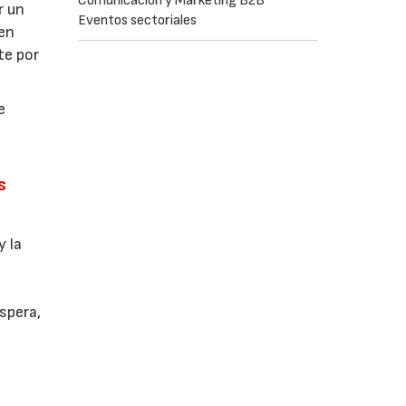
Comunicación y Marketing B2B
r un
Eventos sectoriales
 en
te por
e
s
y la
spera,
o