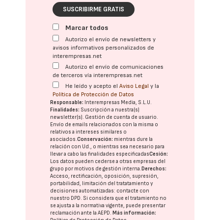
SUSCRIBIRME GRATIS
Marcar todos
Autorizo el envío de newsletters y
avisos informativos personalizados de
interempresas.net
Autorizo el envío de comunicaciones
de terceros vía interempresas.net
He leído y acepto el
Aviso Legal
y la
Política de Protección de Datos
Responsable:
Interempresas Media, S.L.U.
Finalidades:
Suscripción a nuestra(s)
newsletter(s). Gestión de cuenta de usuario.
Envío de emails relacionados con la misma o
relativos a intereses similares o
asociados.
Conservación:
mientras dure la
relación con Ud., o mientras sea necesario para
llevar a cabo las finalidades especificadas
Cesión:
Los datos pueden cederse a otras
empresas del
grupo
por motivos de gestión interna.
Derechos:
Acceso, rectificación, oposición, supresión,
portabilidad, limitación del tratatamiento y
decisiones automatizadas:
contacte con
nuestro DPD
. Si considera que el tratamiento no
se ajusta a la normativa vigente, puede presentar
reclamación ante la
AEPD
.
Más información: