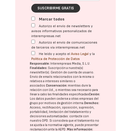
SUSCRIBIRME GRATIS
Marcar todos
Autorizo el envío de newsletters y
avisos informativos personalizados de
interempresas.net
Autorizo el envío de comunicaciones
de terceros vía interempresas.net
He leído y acepto el
Aviso Legal
y la
Política de Protección de Datos
Responsable:
Interempresas Media, S.L.U.
Finalidades:
Suscripción a nuestra(s)
newsletter(s). Gestión de cuenta de usuario.
Envío de emails relacionados con la misma o
relativos a intereses similares o
asociados.
Conservación:
mientras dure la
relación con Ud., o mientras sea necesario para
llevar a cabo las finalidades especificadas
Cesión:
Los datos pueden cederse a otras
empresas del
grupo
por motivos de gestión interna.
Derechos:
Acceso, rectificación, oposición, supresión,
portabilidad, limitación del tratatamiento y
decisiones automatizadas:
contacte con
nuestro DPD
. Si considera que el tratamiento no
se ajusta a la normativa vigente, puede presentar
reclamación ante la
AEPD
.
Más información: