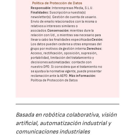
Política de Protección de Datos
Responsable:
Interempresas Media, S.L.U.
Finalidades:
Suscripción a nuestra(s)
newsletter(s). Gestión de cuenta de usuario.
Envío de emails relacionados con la misma o
relativos a intereses similares o
asociados.
Conservación:
mientras dure la
relación con Ud., o mientras sea necesario para
llevar a cabo las finalidades especificadas
Cesión:
Los datos pueden cederse a otras
empresas del
grupo
por motivos de gestión interna.
Derechos:
Acceso, rectificación, oposición, supresión,
portabilidad, limitación del tratatamiento y
decisiones automatizadas:
contacte con
nuestro DPD
. Si considera que el tratamiento no
se ajusta a la normativa vigente, puede presentar
reclamación ante la
AEPD
.
Más información:
Política de Protección de Datos
Basada en robótica colaborativa, visión
artificial, automatización industrial y
comunicaciones industriales