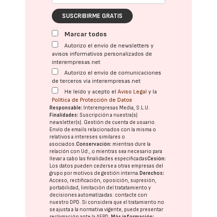
SUSCRIBIRME GRATIS
Marcar todos
Autorizo el envío de newsletters y
avisos informativos personalizados de
interempresas.net
Autorizo el envío de comunicaciones
de terceros vía interempresas.net
He leído y acepto el
Aviso Legal
y la
Política de Protección de Datos
Responsable:
Interempresas Media, S.L.U.
Finalidades:
Suscripción a nuestra(s)
newsletter(s). Gestión de cuenta de usuario.
Envío de emails relacionados con la misma o
relativos a intereses similares o
asociados.
Conservación:
mientras dure la
relación con Ud., o mientras sea necesario para
llevar a cabo las finalidades especificadas
Cesión:
Los datos pueden cederse a otras
empresas del
grupo
por motivos de gestión interna.
Derechos:
Acceso, rectificación, oposición, supresión,
portabilidad, limitación del tratatamiento y
decisiones automatizadas:
contacte con
nuestro DPD
. Si considera que el tratamiento no
se ajusta a la normativa vigente, puede presentar
reclamación ante la
AEPD
.
Más información: