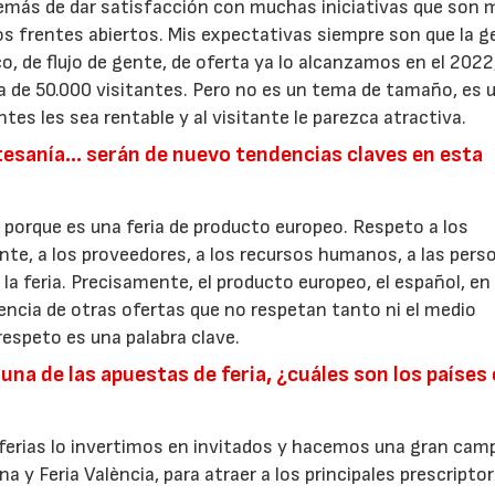
más de dar satisfacción con muchas iniciativas que son 
os frentes abiertos. Mis expectativas siempre son que la 
co, de flujo de gente, de oferta ya lo alcanzamos en el 2022
a de 50.000 visitantes. Pero no es un tema de tamaño, es 
tes les sea rentable y al visitante le parezca atractiva.
rtesanía… serán de nuevo tendencias claves en esta
porque es una feria de producto europeo. Respeto a los
iente, a los proveedores, a los recursos humanos, a las per
la feria. Precisamente, el producto europeo, el español, en
erencia de otras ofertas que no respetan tanto ni el medio
 respeto es una palabra clave.
una de las apuestas de feria, ¿cuáles son los países 
 ferias lo invertimos en invitados y hacemos una gran ca
a y Feria València, para atraer a los principales prescripto