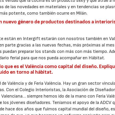
 Es verdad que la cocina es un producto sexy y que atrae a
has de las novedades en materiales y en tendencias se pla
s más potente, como también ocurre en Milán.
 un nuevo género de productos destinados a interior
e están en Intergift estarán con nosotros también en Val
en parte gracias a las nuevas fechas, más próximas al mes
tes puedan preparar los stands con más con más tiempo. A
dario ferial para que nos pueda acompañar en Hábitat.
 que es el València como capital del diseño. Explíq
ido en torno al hábitat.
 de València y de Feria València. Hay un gran sector vincul
s. Con el Colegio Interioristas, la Asociación de Diseñador
 Valenciana… siempre hemos ido de la mano con Feria Valè
 de los jóvenes diseñadores. Teníamos el apoyo de la ADCV 
de hace dos años que fuimos capital mundial del diseño, e