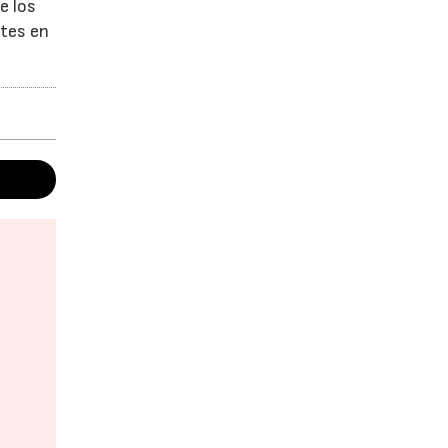
e los
ntes en