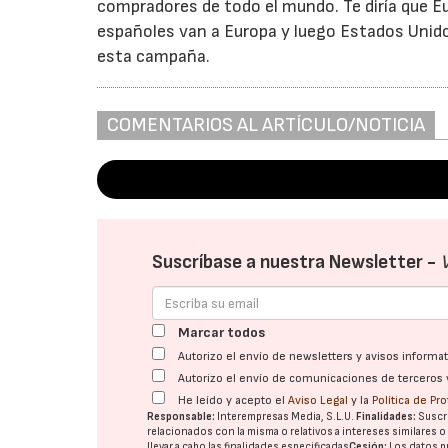
compradores de todo el mundo. Te diría que Eu
españoles van a Europa y luego Estados Unid
esta campaña.
COMENTARIOS AL ARTÍCULO/NOTICIA
Suscríbase a nuestra Newsletter -
Marcar todos
Autorizo el envío de newsletters y avisos inform
Autorizo el envío de comunicaciones de terceros 
He leído y acepto el
Aviso Legal
y la
Política de Pr
Responsable:
Interempresas Media, S.L.U.
Finalidades:
Suscri
relacionados con la misma o relativos a intereses similares 
llevar a cabo las finalidades especificadas
Cesión:
Los datos p