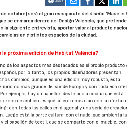
3557
de octubre) será el gran escaparate del diseño ‘Made in S
 que se enmarca dentro del Design València, que pretend
en la siguiente entrevista, aportar valor al producto nacion
paralelas en distintos espacios de la ciudad.
 la próxima edición de Hábitat València?
30/06/2026
28/07/202
no de los aspectos más destacados es el propio producto 
 español, por lo tanto, los propios diseñadores presentan
hos cambios, aunque es una edición muy robusta, está
teriorismo más grande del sur de Europa y con toda esa ofe
or ejemplo, hay un pabellón destinado a cocina que está
na zona de ambientes que se entremezclan con la oferta 
ng; con todas las calles en diagonal y una serie de creaci
. Luego está la parte cultural con el nude, que ambienta l
y el pabellón de textil, que se comparte con el mueble, con