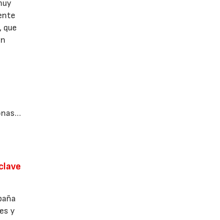
muy
gente
, que
un
sonas…
clave
mpaña
res y