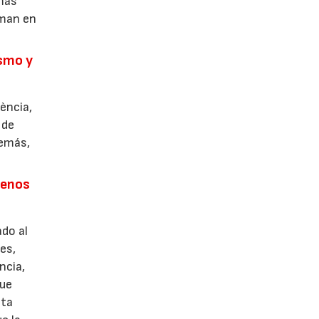
 más
sman en
ismo y
ència,
 de
demás,
uenos
ado al
es,
ncia,
que
sta