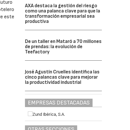
futuro
AXA destaca la gestión del riesgo
otelero
como una palanca clave para que la
transformación empresarial sea
re este
productiva
De un taller en Mataró a 70 millones
de prendas: la evolución de
Teefactory
José Agustín Cruelles identifica las
cinco palancas clave para mejorar
la productividad industrial
EMPRESAS DESTACADAS
OTRAS SECCIONES