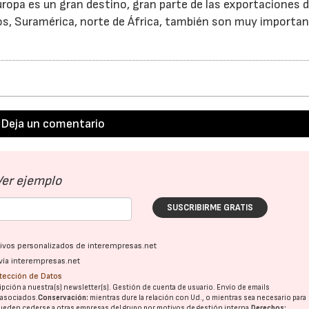
ropa es un gran destino, gran parte de las exportaciones d
os, Suramérica, norte de África, también son muy importa
Deja un comentario
Ver ejemplo
SUSCRIBIRME GRATIS
ativos personalizados de interempresas.net
vía interempresas.net
otección de Datos
pción a nuestra(s) newsletter(s). Gestión de cuenta de usuario. Envío de emails
o asociados.
Conservación:
mientras dure la relación con Ud., o mientras sea necesario para
ueden cederse a otras
empresas del grupo
por motivos de gestión interna.
Derechos: