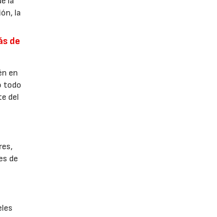
e la
ón, la
ás de
én en
o todo
te del
res,
es de
eles