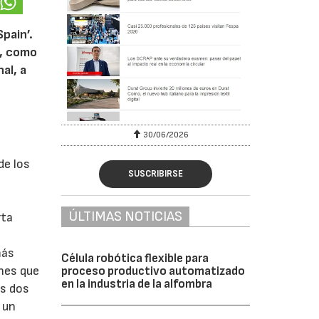
pain’.
e, como
al, a
6
30/06/2026
de los
SUSCRIBIRSE
ÚLTIMAS NOTICIAS
rta
más
Célula robótica flexible para
ones que
proceso productivo automatizado
en la industria de la alfombra
as dos
 un