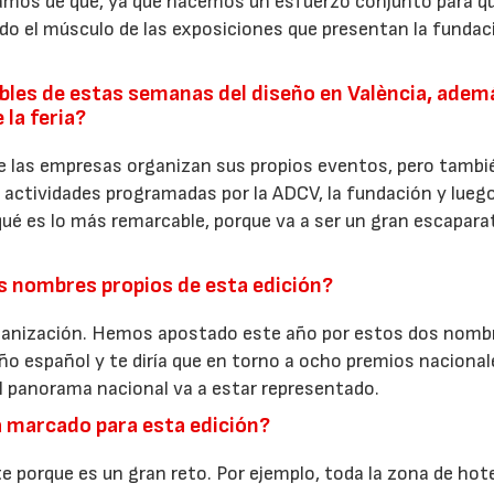
atamos de que, ya que hacemos un esfuerzo conjunto para qu
do el músculo de las exposiciones que presentan la fundaci
bles de estas semanas del diseño en València, adem
 la feria?
e las empresas organizan sus propios eventos, pero tambi
 actividades programadas por la ADCV, la fundación y lueg
a qué es lo más remarcable, porque va a ser un gran escapara
os nombres propios de esta edición?
rganización. Hemos apostado este año por estos dos nomb
ño español y te diría que en torno a ocho premios nacional
el panorama nacional va a estar representado.
a marcado para esta edición?
e porque es un gran reto. Por ejemplo, toda la zona de hot