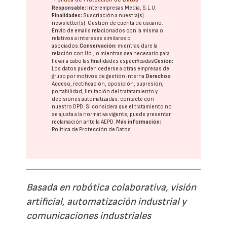
Responsable:
Interempresas Media, S.L.U.
Finalidades:
Suscripción a nuestra(s)
newsletter(s). Gestión de cuenta de usuario.
Envío de emails relacionados con la misma o
relativos a intereses similares o
asociados.
Conservación:
mientras dure la
relación con Ud., o mientras sea necesario para
llevar a cabo las finalidades especificadas
Cesión:
Los datos pueden cederse a otras
empresas del
grupo
por motivos de gestión interna.
Derechos:
Acceso, rectificación, oposición, supresión,
portabilidad, limitación del tratatamiento y
decisiones automatizadas:
contacte con
nuestro DPD
. Si considera que el tratamiento no
se ajusta a la normativa vigente, puede presentar
reclamación ante la
AEPD
.
Más información:
Política de Protección de Datos
Basada en robótica colaborativa, visión
artificial, automatización industrial y
comunicaciones industriales