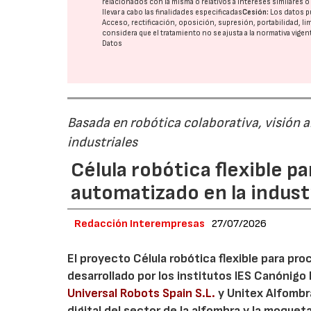
relacionados con la misma o relativos a intereses similares 
llevar a cabo las finalidades especificadas
Cesión:
Los datos p
Acceso, rectificación, oposición, supresión, portabilidad, l
considera que el tratamiento no se ajusta a la normativa vige
Datos
Basada en robótica colaborativa, visión a
industriales
Célula robótica flexible 
automatizado en la industr
Redacción Interempresas
27/07/2026
El proyecto Célula robótica flexible para pr
desarrollado por los institutos IES Canónig
Universal Robots Spain S.L.
y Unitex Alfombra
digital del sector de la alfombra y la moque