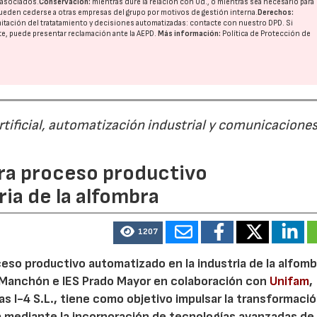
o asociados.
Conservación:
mientras dure la relación con Ud., o mientras sea necesario para
ueden cederse a otras
empresas del grupo
por motivos de gestión interna.
Derechos:
imitación del tratatamiento y decisiones automatizadas:
contacte con nuestro DPD
. Si
nte, puede presentar reclamación ante la
AEPD
.
Más información:
Política de Protección de
rtificial, automatización industrial y comunicacione
para proceso productivo
ia de la alfombra
1207
oceso productivo automatizado en la industria de la alfomb
o Manchón e IES Prado Mayor en colaboración con
Unifam
,
s I-4 S.L., tiene como objetivo impulsar la transformaci
ta mediante la incorporación de tecnologías avanzadas de