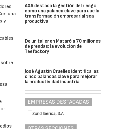
AXA destaca la gestión del riesgo
adores
como una palanca clave para que la
 Con una
transformación empresarial sea
s y
productiva
icables
De un taller en Mataró a 70 millones
de prendas: la evolución de
Teefactory
 sobre
José Agustín Cruelles identifica las
cinco palancas clave para mejorar
la productividad industrial
resa
EMPRESAS DESTACADAS
e
tor
medios
OTRAS SECCIONES