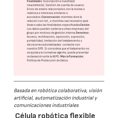
Finalidades:
Suscripción a nuestra(s)
newsletter(s). Gestión de cuenta de usuario.
Envío de emails relacionados con la misma o
relativos a intereses similares o
asociados.
Conservación:
mientras dure la
relación con Ud., o mientras sea necesario para
llevar a cabo las finalidades especificadas
Cesión:
Los datos pueden cederse a otras
empresas del
grupo
por motivos de gestión interna.
Derechos:
Acceso, rectificación, oposición, supresión,
portabilidad, limitación del tratatamiento y
decisiones automatizadas:
contacte con
nuestro DPD
. Si considera que el tratamiento no
se ajusta a la normativa vigente, puede presentar
reclamación ante la
AEPD
.
Más información:
Política de Protección de Datos
Basada en robótica colaborativa, visión
artificial, automatización industrial y
comunicaciones industriales
Célula robótica flexible