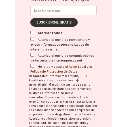
SUSCRIBIRME GRATIS
Marcar todos
Autorizo el envío de newsletters y
avisos informativos personalizados de
interempresas.net
Autorizo el envío de comunicaciones
de terceros vía interempresas.net
He leído y acepto el
Aviso Legal
y la
Política de Protección de Datos
Responsable:
Interempresas Media, S.L.U.
Finalidades:
Suscripción a nuestra(s)
newsletter(s). Gestión de cuenta de usuario.
Envío de emails relacionados con la misma o
relativos a intereses similares o
asociados.
Conservación:
mientras dure la
relación con Ud., o mientras sea necesario para
llevar a cabo las finalidades especificadas
Cesión:
Los datos pueden cederse a otras
empresas del
grupo
por motivos de gestión interna.
Derechos:
Acceso, rectificación, oposición, supresión,
portabilidad, limitación del tratatamiento y