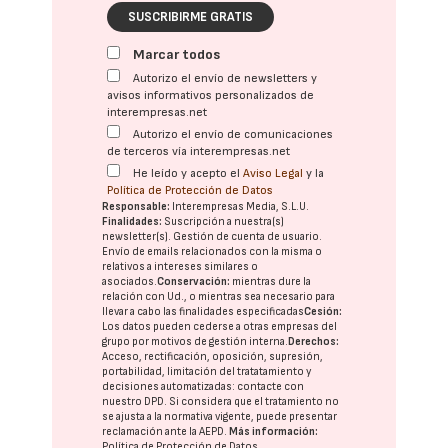
SUSCRIBIRME GRATIS
Marcar todos
Autorizo el envío de newsletters y
avisos informativos personalizados de
interempresas.net
Autorizo el envío de comunicaciones
de terceros vía interempresas.net
He leído y acepto el
Aviso Legal
y la
Política de Protección de Datos
Responsable:
Interempresas Media, S.L.U.
Finalidades:
Suscripción a nuestra(s)
newsletter(s). Gestión de cuenta de usuario.
Envío de emails relacionados con la misma o
relativos a intereses similares o
asociados.
Conservación:
mientras dure la
relación con Ud., o mientras sea necesario para
llevar a cabo las finalidades especificadas
Cesión:
Los datos pueden cederse a otras
empresas del
grupo
por motivos de gestión interna.
Derechos:
Acceso, rectificación, oposición, supresión,
portabilidad, limitación del tratatamiento y
decisiones automatizadas:
contacte con
nuestro DPD
. Si considera que el tratamiento no
se ajusta a la normativa vigente, puede presentar
reclamación ante la
AEPD
.
Más información:
Política de Protección de Datos