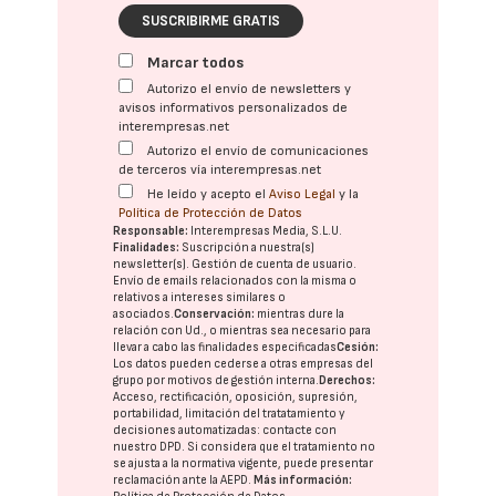
SUSCRIBIRME GRATIS
Marcar todos
Autorizo el envío de newsletters y
avisos informativos personalizados de
interempresas.net
Autorizo el envío de comunicaciones
de terceros vía interempresas.net
He leído y acepto el
Aviso Legal
y la
Política de Protección de Datos
Responsable:
Interempresas Media, S.L.U.
Finalidades:
Suscripción a nuestra(s)
newsletter(s). Gestión de cuenta de usuario.
Envío de emails relacionados con la misma o
relativos a intereses similares o
asociados.
Conservación:
mientras dure la
relación con Ud., o mientras sea necesario para
llevar a cabo las finalidades especificadas
Cesión:
Los datos pueden cederse a otras
empresas del
grupo
por motivos de gestión interna.
Derechos:
Acceso, rectificación, oposición, supresión,
portabilidad, limitación del tratatamiento y
decisiones automatizadas:
contacte con
nuestro DPD
. Si considera que el tratamiento no
se ajusta a la normativa vigente, puede presentar
reclamación ante la
AEPD
.
Más información: