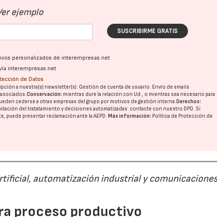
Ver ejemplo
SUSCRIBIRME GRATIS
ativos personalizados de interempresas.net
vía interempresas.net
otección de Datos
pción a nuestra(s) newsletter(s). Gestión de cuenta de usuario. Envío de emails
o asociados.
Conservación:
mientras dure la relación con Ud., o mientras sea necesario para
ueden cederse a otras
empresas del grupo
por motivos de gestión interna.
Derechos:
imitación del tratatamiento y decisiones automatizadas:
contacte con nuestro DPD
. Si
nte, puede presentar reclamación ante la
AEPD
.
Más información:
Política de Protección de
rtificial, automatización industrial y comunicacione
para proceso productivo