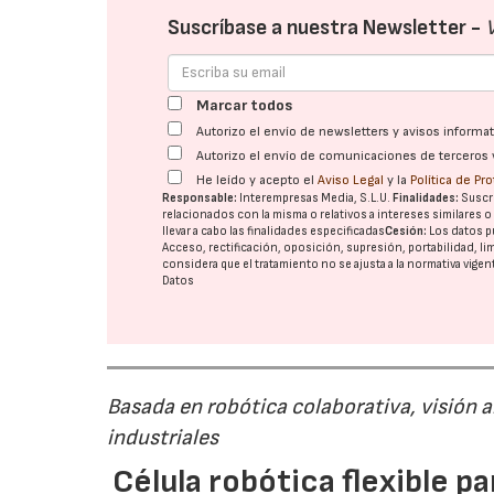
Suscríbase a nuestra Newsletter -
Marcar todos
Autorizo el envío de newsletters y avisos inform
Autorizo el envío de comunicaciones de terceros 
He leído y acepto el
Aviso Legal
y la
Política de Pr
Responsable:
Interempresas Media, S.L.U.
Finalidades:
Suscri
relacionados con la misma o relativos a intereses similares 
llevar a cabo las finalidades especificadas
Cesión:
Los datos p
Acceso, rectificación, oposición, supresión, portabilidad, l
considera que el tratamiento no se ajusta a la normativa vige
Datos
Basada en robótica colaborativa, visión a
industriales
Célula robótica flexible 