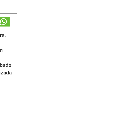
ra,
ón
abado
tizada