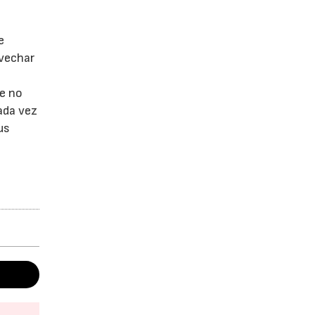
e
ovechar
ce no
ada vez
us