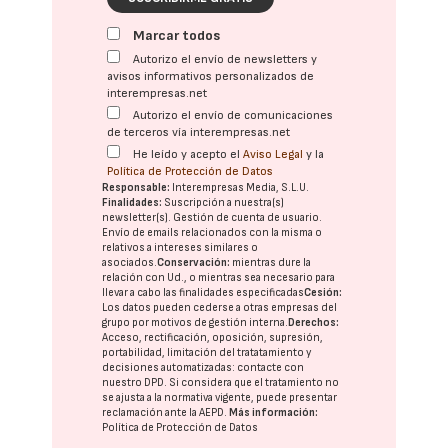
Marcar todos
Autorizo el envío de newsletters y
avisos informativos personalizados de
interempresas.net
Autorizo el envío de comunicaciones
de terceros vía interempresas.net
He leído y acepto el
Aviso Legal
y la
Política de Protección de Datos
Responsable:
Interempresas Media, S.L.U.
Finalidades:
Suscripción a nuestra(s)
newsletter(s). Gestión de cuenta de usuario.
Envío de emails relacionados con la misma o
relativos a intereses similares o
asociados.
Conservación:
mientras dure la
relación con Ud., o mientras sea necesario para
llevar a cabo las finalidades especificadas
Cesión:
Los datos pueden cederse a otras
empresas del
grupo
por motivos de gestión interna.
Derechos:
Acceso, rectificación, oposición, supresión,
portabilidad, limitación del tratatamiento y
decisiones automatizadas:
contacte con
nuestro DPD
. Si considera que el tratamiento no
se ajusta a la normativa vigente, puede presentar
reclamación ante la
AEPD
.
Más información:
Política de Protección de Datos