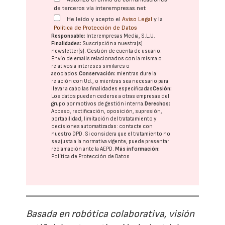
de terceros vía interempresas.net
He leído y acepto el
Aviso Legal
y la
Política de Protección de Datos
Responsable:
Interempresas Media, S.L.U.
Finalidades:
Suscripción a nuestra(s)
newsletter(s). Gestión de cuenta de usuario.
Envío de emails relacionados con la misma o
relativos a intereses similares o
asociados.
Conservación:
mientras dure la
relación con Ud., o mientras sea necesario para
llevar a cabo las finalidades especificadas
Cesión:
Los datos pueden cederse a otras
empresas del
grupo
por motivos de gestión interna.
Derechos:
Acceso, rectificación, oposición, supresión,
portabilidad, limitación del tratatamiento y
decisiones automatizadas:
contacte con
nuestro DPD
. Si considera que el tratamiento no
se ajusta a la normativa vigente, puede presentar
reclamación ante la
AEPD
.
Más información:
Política de Protección de Datos
Basada en robótica colaborativa, visión