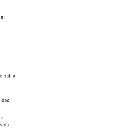
 el
e había
n
lidad
en
vida