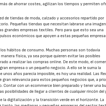
emás de ahorrar costes, agilizan los tiempos y permiten of
ed de tiendas de moda, calzado y accesorios repartido por
torio. Pequeñas tiendas que necesitan labrarse una imagen 
las grandes empresas textiles. Pero para que esto sea una
 impulsos económicos que apoyen a estas pequeñas empresa
 los hábitos de consumo. Muchas personas son todavía
 manera física, ya sea porque quieren evitar las posibles
ado a realizar las compras online. De este modo, el comer
gran empresa o un pequeño negocio. A ello se le suma la
ce unos años parecía imposible, es hoy una realidad. Las R
 gran relevancia para estos pequeños negocios que, a prior
eblo. Contar con un ecommerce bien preparado y tener una b
posibilidades de llegar a clientes de cualquier rincón del 
e la digitalización y la transición verde en el horizonte. La
 tanto, las medianas y pequeñas empresas del sector text