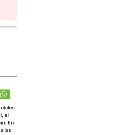
rciales
, el
lan. En
a las