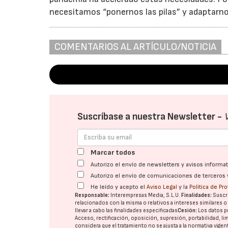
necesitamos “ponernos las pilas” y adaptarnos
COMENTARIOS AL ARTÍCULO/NOTICIA
Suscríbase a nuestra Newsletter -
Marcar todos
Autorizo el envío de newsletters y avisos inform
Autorizo el envío de comunicaciones de terceros 
He leído y acepto el
Aviso Legal
y la
Política de Pr
Responsable:
Interempresas Media, S.L.U.
Finalidades:
Suscri
relacionados con la misma o relativos a intereses similares 
llevar a cabo las finalidades especificadas
Cesión:
Los datos p
Acceso, rectificación, oposición, supresión, portabilidad, l
considera que el tratamiento no se ajusta a la normativa vige