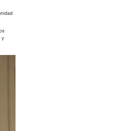
unidad
los
 y