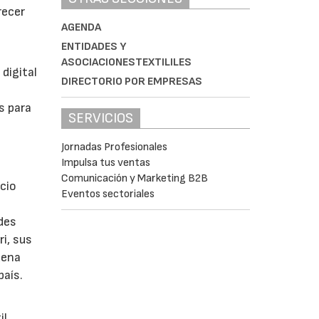
recer
AGENDA
ENTIDADES Y
ASOCIACIONESTEXTILILES
digital
DIRECTORIO POR EMPRESAS
s para
SERVICIOS
Jornadas Profesionales
Impulsa tus ventas
Comunicación y Marketing B2B
cio
Eventos sectoriales
edes
i, sus
uena
país.
il