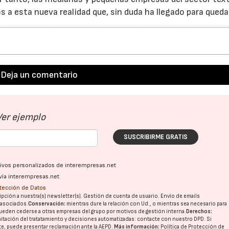
 a esta nueva realidad que, sin duda ha llegado para queda
Deja un comentario
Ver ejemplo
SUSCRIBIRME GRATIS
ativos personalizados de interempresas.net
vía interempresas.net
otección de Datos
pción a nuestra(s) newsletter(s). Gestión de cuenta de usuario. Envío de emails
o asociados.
Conservación:
mientras dure la relación con Ud., o mientras sea necesario para
ueden cederse a otras
empresas del grupo
por motivos de gestión interna.
Derechos:
imitación del tratatamiento y decisiones automatizadas:
contacte con nuestro DPD
. Si
nte, puede presentar reclamación ante la
AEPD
.
Más información:
Política de Protección de