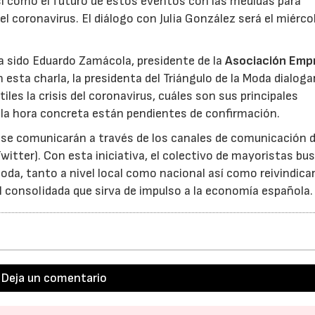
sí como el futuro de estos eventos con las medidas para
del coronavirus. El diálogo con Julia González será el miérco
ha sido Eduardo Zamácola, presidente de la
Asociación Empr
n esta charla, la presidenta del Triángulo de la Moda dialoga
es la crisis del coronavirus, cuáles son sus principales
 la hora concreta están pendientes de confirmación.
e comunicarán a través de los canales de comunicación d
itter). Con esta iniciativa, el colectivo de mayoristas bu
moda, tanto a nivel local como nacional así como reivindicar
l consolidada que sirva de impulso a la economía española.
Deja un comentario