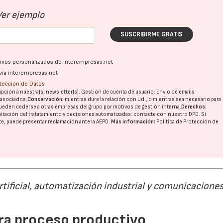
Ver ejemplo
SUSCRIBIRME GRATIS
ativos personalizados de interempresas.net
vía interempresas.net
otección de Datos
pción a nuestra(s) newsletter(s). Gestión de cuenta de usuario. Envío de emails
o asociados.
Conservación:
mientras dure la relación con Ud., o mientras sea necesario para
ueden cederse a otras
empresas del grupo
por motivos de gestión interna.
Derechos:
imitación del tratatamiento y decisiones automatizadas:
contacte con nuestro DPD
. Si
nte, puede presentar reclamación ante la
AEPD
.
Más información:
Política de Protección de
rtificial, automatización industrial y comunicacione
para proceso productivo