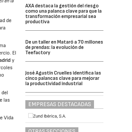
l en la
AXA destaca la gestión del riesgo
como una palanca clave para que la
transformación empresarial sea
dad de
productiva
ara
De un taller en Mataró a 70 millones
rma
de prendas: la evolución de
Teefactory
rcio. El
adrid
y
rcoles
José Agustín Cruelles identifica las
mo
cinco palancas clave para mejorar
la productividad industrial
 del
e las
EMPRESAS DESTACADAS
de Vida
OTRAS SECCIONES