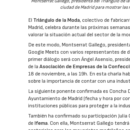
Montserrat Gallego, presidenta del Triángulo de la 
ciudad de Madrid para mostrar las n
El
Triángulo de la Moda
, colectivo de fabrica
Madrid, celebra durante las próximas semanas
valorar la situación actual del sector de la m
De este modo, Montserrat Gallego, presidenta 
Google Meets con varios representantes de di
primer diálogo será con Ángel Asensio, presid
de la
Asociación de Empresas de la Confecci
18 de noviembre, a las 19h. En esta charla ha
sobre la importancia de contar con una indust
La siguiente ponente confirmada es Concha Día
Ayuntamiento de Madrid (fecha y hora por confi
instituciones públicas para proteger a la indu
También ha confirmado su participación Julia G
de
Ifema
. Con ella, Montserrat Gallego tendrá