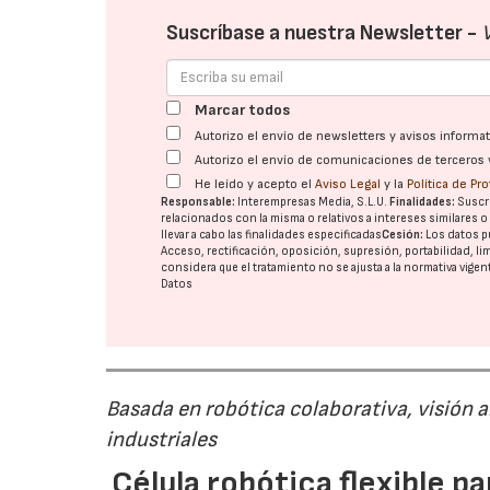
Suscríbase a nuestra Newsletter -
Marcar todos
Autorizo el envío de newsletters y avisos inform
Autorizo el envío de comunicaciones de terceros 
He leído y acepto el
Aviso Legal
y la
Política de Pr
Responsable:
Interempresas Media, S.L.U.
Finalidades:
Suscri
relacionados con la misma o relativos a intereses similares 
llevar a cabo las finalidades especificadas
Cesión:
Los datos p
Acceso, rectificación, oposición, supresión, portabilidad, l
considera que el tratamiento no se ajusta a la normativa vige
Datos
Basada en robótica colaborativa, visión a
industriales
Célula robótica flexible 