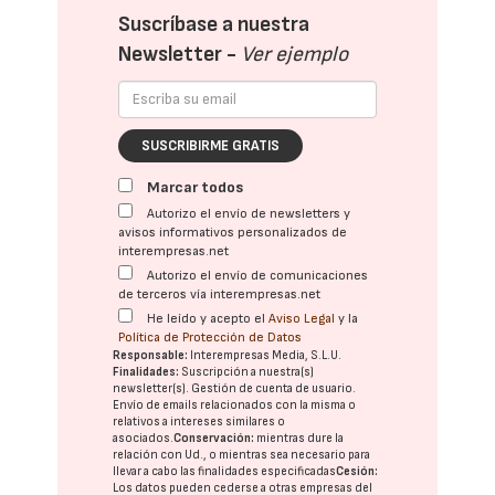
Suscríbase a nuestra
Newsletter -
Ver ejemplo
SUSCRIBIRME GRATIS
Marcar todos
Autorizo el envío de newsletters y
avisos informativos personalizados de
interempresas.net
Autorizo el envío de comunicaciones
de terceros vía interempresas.net
He leído y acepto el
Aviso Legal
y la
Política de Protección de Datos
Responsable:
Interempresas Media, S.L.U.
Finalidades:
Suscripción a nuestra(s)
newsletter(s). Gestión de cuenta de usuario.
Envío de emails relacionados con la misma o
relativos a intereses similares o
asociados.
Conservación:
mientras dure la
relación con Ud., o mientras sea necesario para
llevar a cabo las finalidades especificadas
Cesión:
Los datos pueden cederse a otras
empresas del