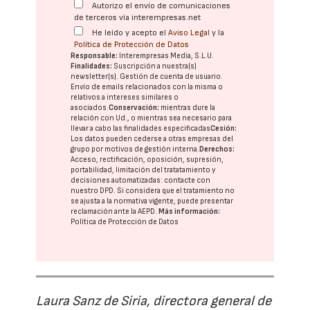
Autorizo el envío de comunicaciones
de terceros vía interempresas.net
He leído y acepto el
Aviso Legal
y la
Política de Protección de Datos
Responsable:
Interempresas Media, S.L.U.
Finalidades:
Suscripción a nuestra(s)
newsletter(s). Gestión de cuenta de usuario.
Envío de emails relacionados con la misma o
relativos a intereses similares o
asociados.
Conservación:
mientras dure la
relación con Ud., o mientras sea necesario para
llevar a cabo las finalidades especificadas
Cesión:
Los datos pueden cederse a otras
empresas del
grupo
por motivos de gestión interna.
Derechos:
Acceso, rectificación, oposición, supresión,
portabilidad, limitación del tratatamiento y
decisiones automatizadas:
contacte con
nuestro DPD
. Si considera que el tratamiento no
se ajusta a la normativa vigente, puede presentar
reclamación ante la
AEPD
.
Más información:
Política de Protección de Datos
Laura Sanz de Siria, directora general de