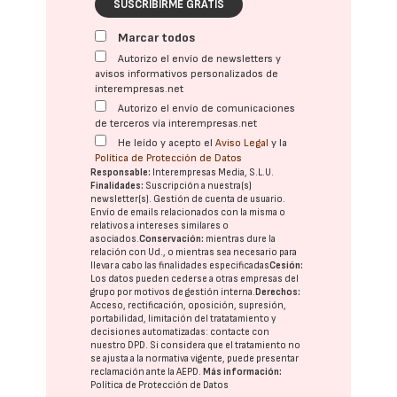
SUSCRIBIRME GRATIS
Marcar todos
Autorizo el envío de newsletters y
avisos informativos personalizados de
interempresas.net
Autorizo el envío de comunicaciones
de terceros vía interempresas.net
He leído y acepto el
Aviso Legal
y la
Política de Protección de Datos
Responsable:
Interempresas Media, S.L.U.
Finalidades:
Suscripción a nuestra(s)
newsletter(s). Gestión de cuenta de usuario.
Envío de emails relacionados con la misma o
relativos a intereses similares o
asociados.
Conservación:
mientras dure la
relación con Ud., o mientras sea necesario para
llevar a cabo las finalidades especificadas
Cesión:
Los datos pueden cederse a otras
empresas del
grupo
por motivos de gestión interna.
Derechos:
Acceso, rectificación, oposición, supresión,
portabilidad, limitación del tratatamiento y
decisiones automatizadas:
contacte con
nuestro DPD
. Si considera que el tratamiento no
se ajusta a la normativa vigente, puede presentar
reclamación ante la
AEPD
.
Más información:
Política de Protección de Datos