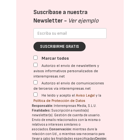
Suscríbase a nuestra
Newsletter -
Ver ejemplo
SUSCRIBIRME GRATIS
Marcar todos
Autorizo el envío de newsletters y
avisos informativos personalizados de
interempresas.net
Autorizo el envío de comunicaciones
de terceros vía interempresas.net
He leído y acepto el
Aviso Legal
y la
Política de Protección de Datos
Responsable:
Interempresas Media, S.L.U.
Finalidades:
Suscripción a nuestra(s)
newsletter(s). Gestión de cuenta de usuario.
Envío de emails relacionados con la misma o
relativos a intereses similares o
asociados.
Conservación:
mientras dure la
relación con Ud., o mientras sea necesario para
llevar a cabo las finalidades especificadas
Cesión: