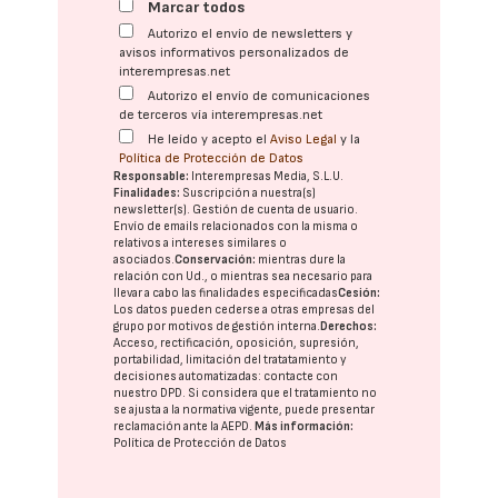
Marcar todos
Autorizo el envío de newsletters y
avisos informativos personalizados de
interempresas.net
Autorizo el envío de comunicaciones
de terceros vía interempresas.net
He leído y acepto el
Aviso Legal
y la
Política de Protección de Datos
Responsable:
Interempresas Media, S.L.U.
Finalidades:
Suscripción a nuestra(s)
newsletter(s). Gestión de cuenta de usuario.
Envío de emails relacionados con la misma o
relativos a intereses similares o
asociados.
Conservación:
mientras dure la
relación con Ud., o mientras sea necesario para
llevar a cabo las finalidades especificadas
Cesión:
Los datos pueden cederse a otras
empresas del
grupo
por motivos de gestión interna.
Derechos:
Acceso, rectificación, oposición, supresión,
portabilidad, limitación del tratatamiento y
decisiones automatizadas:
contacte con
nuestro DPD
. Si considera que el tratamiento no
se ajusta a la normativa vigente, puede presentar
reclamación ante la
AEPD
.
Más información:
Política de Protección de Datos