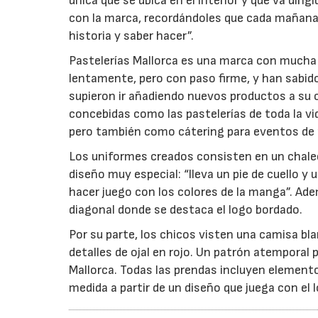
única que se ubica en el interior y que va diri
con la marca, recordándoles que cada mañana 
historia y saber hacer”.
Pastelerías Mallorca es una marca con mucha 
lentamente, pero con paso firme, y han sabid
supieron ir añadiendo nuevos productos a su 
concebidas como las pastelerías de toda la vi
pero también como cátering para eventos de p
Los uniformes creados consisten en un chalec
diseño muy especial: “lleva un pie de cuello y
hacer juego con los colores de la manga”. Adem
diagonal donde se destaca el logo bordado.
Por su parte, los chicos visten una camisa bl
detalles de ojal en rojo. Un patrón atemporal 
Mallorca. Todas las prendas incluyen element
medida a partir de un diseño que juega con el 