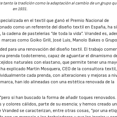
 tanto la tradición como la adaptación al cambio de un grupo qu
en 1931.
specializada en el textil que ganó el Premio Nacional de
onado como un referente del diseño textil en España, ha si
a
, la cadena de pastelerías “de toda la vida”. Vranded es, ad
 marcas como Goiko Grill, José Luis, Manolo Bakes o Grupo 
nded para una renovación del diseño textil. El trabajo com
una prenda todoterreno, capaz de aguantar el dinamismo d
ejidos naturales con elastano, que permite tener una may
 ha explicado Martín Mosquera, CEO de la consultora textil,
vidualmente cada prenda, con alteraciones y mejoras a niv
a marca, han ido alineadas con una estética renovada de la
“pero sí han buscado la forma de añadir toques renovados.
 y colores cálidos, parte de su esencia; y hemos creado u
 Vranded se caracterizan, entre otras cosas, “por una eti