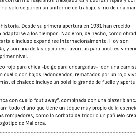
gida con un mensaje a los trabajadores y que les inspira y c
no solo se ponen un uniforme de trabajo, si no de una ma
historia. Desde su primera apertura en 1931 han crecido
o adaptarse a los tiempos. Nacieron, de hecho, como obrad
carta e incluso expandirse internacionalmente. Hoy son
da, y son una de las opciones favoritas para postres y mer
rimer nivel.
o rojo para chica -beige para encargadas-, con una camis
 un cuello con bajos redondeados, rematados por un rojo viv
ás, el chaleco incluye un bolsillo grande de fuelle y apertu
anca con cuello “cut away”, combinada con una blazer blan
para todo el año que tiene un toque muy propio de la esenci
os rompedores, como la corbata de tricor o un pañuelo cre
logotipo de Mallorca.