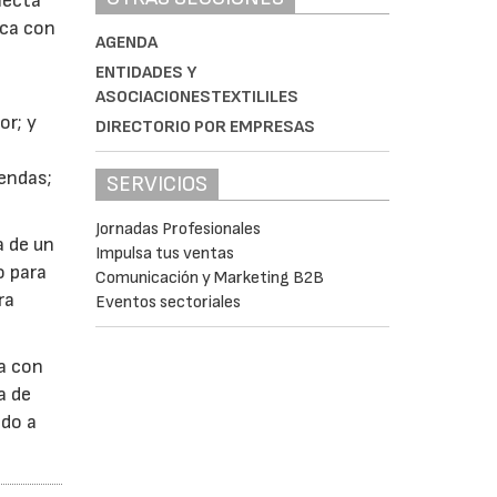
onecta
rca con
AGENDA
ENTIDADES Y
ASOCIACIONESTEXTILILES
or; y
DIRECTORIO POR EMPRESAS
iendas;
SERVICIOS
Jornadas Profesionales
a de un
Impulsa tus ventas
o para
Comunicación y Marketing B2B
ra
Eventos sectoriales
ca con
a de
ado a