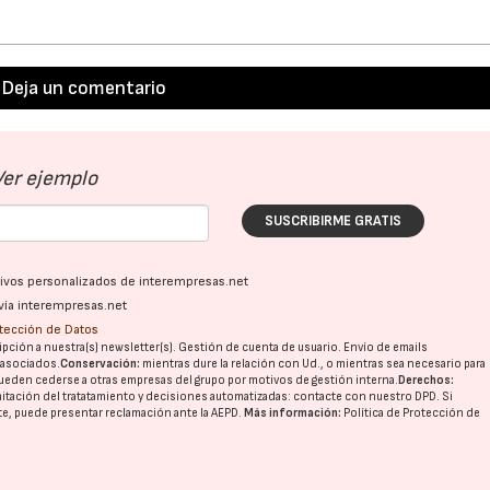
Deja un comentario
Ver ejemplo
SUSCRIBIRME GRATIS
ativos personalizados de interempresas.net
vía interempresas.net
otección de Datos
pción a nuestra(s) newsletter(s). Gestión de cuenta de usuario. Envío de emails
o asociados.
Conservación:
mientras dure la relación con Ud., o mientras sea necesario para
ueden cederse a otras
empresas del grupo
por motivos de gestión interna.
Derechos:
imitación del tratatamiento y decisiones automatizadas:
contacte con nuestro DPD
. Si
nte, puede presentar reclamación ante la
AEPD
.
Más información:
Política de Protección de