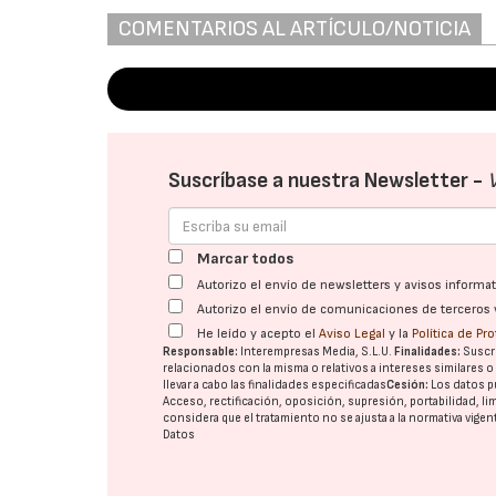
COMENTARIOS AL ARTÍCULO/NOTICIA
Suscríbase a nuestra Newsletter -
Marcar todos
Autorizo el envío de newsletters y avisos inform
Autorizo el envío de comunicaciones de terceros 
He leído y acepto el
Aviso Legal
y la
Política de Pr
Responsable:
Interempresas Media, S.L.U.
Finalidades:
Suscri
relacionados con la misma o relativos a intereses similares 
llevar a cabo las finalidades especificadas
Cesión:
Los datos p
Acceso, rectificación, oposición, supresión, portabilidad, l
considera que el tratamiento no se ajusta a la normativa vige
Datos