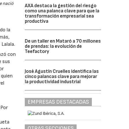
e nació
AXA destaca la gestión del riesgo
como una palanca clave para que la
transformación empresarial sea
productiva
do la
emás,
De un taller en Mataró a 70 millones
Lalala.
de prendas: la evolución de
Teefactory
enzó con
e sus
or
José Agustín Cruelles identifica las
 quien
cinco palancas clave para mejorar
la productividad industrial
el
EMPRESAS DESTACADAS
 Por
n
queta
OTRAS SECCIONES