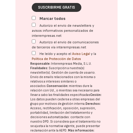
SUSCRIBIRME GRATIS
Marcar todos
Autorizo el envío de newsletters y
avisos informativos personalizados de
interempresas.net
Autorizo el envío de comunicaciones
de terceros vía interempresas.net
He leído y acepto el
Aviso Legal
y la
Política de Protección de Datos
Responsable:
Interempresas Media, S.L.U.
Finalidades:
Suscripción a nuestra(s)
newsletter(s). Gestión de cuenta de usuario.
Envío de emails relacionados con la misma o
relativos a intereses similares o
asociados.
Conservación:
mientras dure la
relación con Ud., o mientras sea necesario para
llevar a cabo las finalidades especificadas
Cesión:
Los datos pueden cederse a otras
empresas del
grupo
por motivos de gestión interna.
Derechos:
Acceso, rectificación, oposición, supresión,
portabilidad, limitación del tratatamiento y
decisiones automatizadas:
contacte con
nuestro DPD
. Si considera que el tratamiento no
se ajusta a la normativa vigente, puede presentar
reclamación ante la
AEPD
.
Más información: