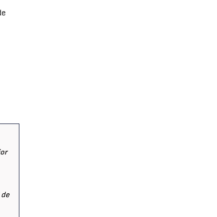
de
ior
 de