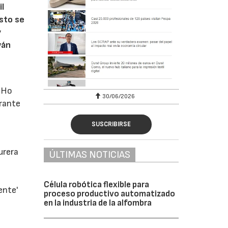
il
sto se
y
wán
i Ho
6
30/06/2026
urante
SUSCRIBIRSE
urera
ÚLTIMAS NOTICIAS
Célula robótica flexible para
ente'
proceso productivo automatizado
en la industria de la alfombra