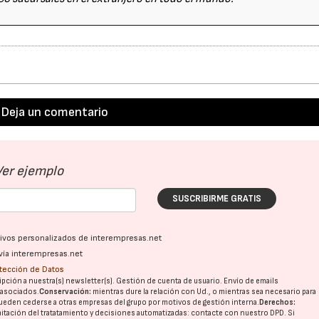
Deja un comentario
Ver ejemplo
SUSCRIBIRME GRATIS
ativos personalizados de interempresas.net
vía interempresas.net
otección de Datos
pción a nuestra(s) newsletter(s). Gestión de cuenta de usuario. Envío de emails
o asociados.
Conservación:
mientras dure la relación con Ud., o mientras sea necesario para
ueden cederse a otras
empresas del grupo
por motivos de gestión interna.
Derechos:
imitación del tratatamiento y decisiones automatizadas:
contacte con nuestro DPD
. Si