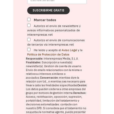
SUSCRIBIRME GRATIS
Marcar todos
Autorizo el envío de newsletters y
avisos informativos personalizados de
interempresas.net
Autorizo el envío de comunicaciones
de terceros vía interempresas.net
He leído y acepto el
Aviso Legal
y la
Política de Protección de Datos
Responsable:
Interempresas Media, S.L.U.
Finalidades:
Suscripción a nuestra(s)
newsletter(s). Gestión de cuenta de usuario.
Envío de emails relacionados con la misma o
relativos a intereses similares o
asociados.
Conservación:
mientras dure la
relación con Ud., o mientras sea necesario para
llevar a cabo las finalidades especificadas
Cesión:
Los datos pueden cederse a otras
empresas del
grupo
por motivos de gestión interna.
Derechos:
Acceso, rectificación, oposición, supresión,
portabilidad, limitación del tratatamiento y
decisiones automatizadas:
contacte con
nuestro DPD
. Si considera que el tratamiento no
se ajusta a la normativa vigente, puede presentar