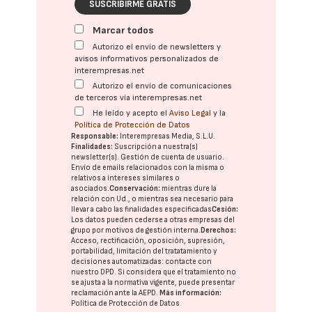
SUSCRIBIRME GRATIS
Marcar todos
Autorizo el envío de newsletters y
avisos informativos personalizados de
interempresas.net
Autorizo el envío de comunicaciones
de terceros vía interempresas.net
He leído y acepto el
Aviso Legal
y la
Política de Protección de Datos
Responsable:
Interempresas Media, S.L.U.
Finalidades:
Suscripción a nuestra(s)
newsletter(s). Gestión de cuenta de usuario.
Envío de emails relacionados con la misma o
relativos a intereses similares o
asociados.
Conservación:
mientras dure la
relación con Ud., o mientras sea necesario para
llevar a cabo las finalidades especificadas
Cesión:
Los datos pueden cederse a otras
empresas del
grupo
por motivos de gestión interna.
Derechos:
Acceso, rectificación, oposición, supresión,
portabilidad, limitación del tratatamiento y
decisiones automatizadas:
contacte con
nuestro DPD
. Si considera que el tratamiento no
se ajusta a la normativa vigente, puede presentar
reclamación ante la
AEPD
.
Más información:
Política de Protección de Datos