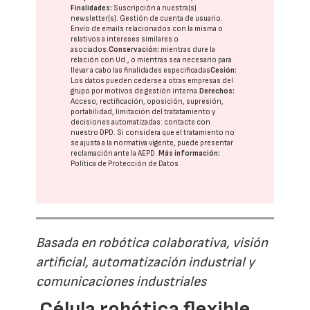
Finalidades:
Suscripción a nuestra(s)
newsletter(s). Gestión de cuenta de usuario.
Envío de emails relacionados con la misma o
relativos a intereses similares o
asociados.
Conservación:
mientras dure la
relación con Ud., o mientras sea necesario para
llevar a cabo las finalidades especificadas
Cesión:
Los datos pueden cederse a otras
empresas del
grupo
por motivos de gestión interna.
Derechos:
Acceso, rectificación, oposición, supresión,
portabilidad, limitación del tratatamiento y
decisiones automatizadas:
contacte con
nuestro DPD
. Si considera que el tratamiento no
se ajusta a la normativa vigente, puede presentar
reclamación ante la
AEPD
.
Más información:
Política de Protección de Datos
Basada en robótica colaborativa, visión
artificial, automatización industrial y
comunicaciones industriales
Célula robótica flexible