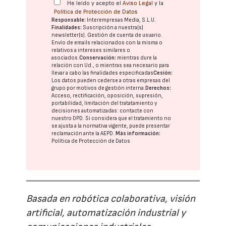
He leído y acepto el
Aviso Legal
y la
Política de Protección de Datos
Responsable:
Interempresas Media, S.L.U.
Finalidades:
Suscripción a nuestra(s)
newsletter(s). Gestión de cuenta de usuario.
Envío de emails relacionados con la misma o
relativos a intereses similares o
asociados.
Conservación:
mientras dure la
relación con Ud., o mientras sea necesario para
llevar a cabo las finalidades especificadas
Cesión:
Los datos pueden cederse a otras
empresas del
grupo
por motivos de gestión interna.
Derechos:
Acceso, rectificación, oposición, supresión,
portabilidad, limitación del tratatamiento y
decisiones automatizadas:
contacte con
nuestro DPD
. Si considera que el tratamiento no
se ajusta a la normativa vigente, puede presentar
reclamación ante la
AEPD
.
Más información:
Política de Protección de Datos
Basada en robótica colaborativa, visión
artificial, automatización industrial y