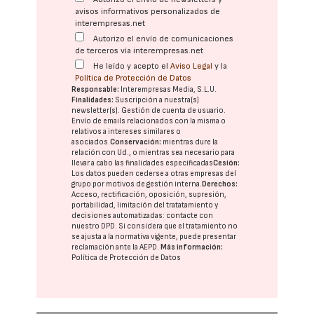
avisos informativos personalizados de
interempresas.net
Autorizo el envío de comunicaciones
de terceros vía interempresas.net
He leído y acepto el
Aviso Legal
y la
Política de Protección de Datos
Responsable:
Interempresas Media, S.L.U.
Finalidades:
Suscripción a nuestra(s)
newsletter(s). Gestión de cuenta de usuario.
Envío de emails relacionados con la misma o
relativos a intereses similares o
asociados.
Conservación:
mientras dure la
relación con Ud., o mientras sea necesario para
llevar a cabo las finalidades especificadas
Cesión:
Los datos pueden cederse a otras
empresas del
grupo
por motivos de gestión interna.
Derechos:
Acceso, rectificación, oposición, supresión,
portabilidad, limitación del tratatamiento y
decisiones automatizadas:
contacte con
nuestro DPD
. Si considera que el tratamiento no
se ajusta a la normativa vigente, puede presentar
reclamación ante la
AEPD
.
Más información:
Política de Protección de Datos