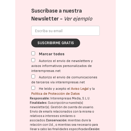
Suscríbase a nuestra
Newsletter -
Ver ejemplo
SUSCRIBIRME GRATIS
Marcar todos
Autorizo el envío de newsletters y
avisos informativos personalizados de
interempresas.net
Autorizo el envío de comunicaciones
de terceros vía interempresas.net
He leído y acepto el
Aviso Legal
y la
Política de Protección de Datos
Responsable:
Interempresas Media, S.L.U.
Finalidades:
Suscripción a nuestra(s)
newsletter(s). Gestión de cuenta de usuario.
Envío de emails relacionados con la misma o
relativos a intereses similares o
asociados.
Conservación:
mientras dure la
relación con Ud., o mientras sea necesario para
llevar a cabo las finalidades especificadas
Cesión: