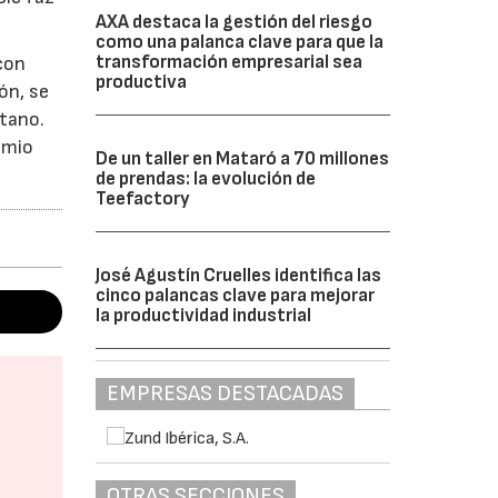
AXA destaca la gestión del riesgo
como una palanca clave para que la
transformación empresarial sea
con
productiva
ón, se
etano.
omio
De un taller en Mataró a 70 millones
de prendas: la evolución de
Teefactory
José Agustín Cruelles identifica las
cinco palancas clave para mejorar
la productividad industrial
EMPRESAS DESTACADAS
OTRAS SECCIONES