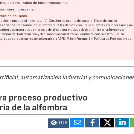
ativos personalizados de interempresas.net
vía interempresas.net
otección de Datos
pción a nuestra(s) newsletter(s). Gestión de cuenta de usuario. Envío de emails
o asociados.
Conservación:
mientras dure la relación con Ud., o mientras sea necesario para
ueden cederse a otras
empresas del grupo
por motivos de gestión interna.
Derechos:
imitación del tratatamiento y decisiones automatizadas:
contacte con nuestro DPD
. Si
nte, puede presentar reclamación ante la
AEPD
.
Más información:
Política de Protección de
rtificial, automatización industrial y comunicacione
para proceso productivo
ia de la alfombra
1158