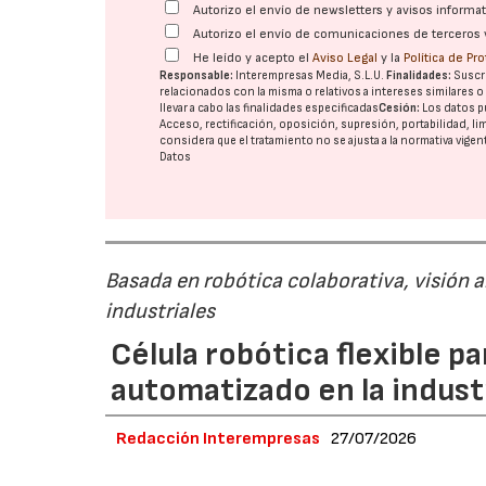
Autorizo el envío de newsletters y avisos inform
Autorizo el envío de comunicaciones de terceros 
He leído y acepto el
Aviso Legal
y la
Política de Pr
Responsable:
Interempresas Media, S.L.U.
Finalidades:
Suscri
relacionados con la misma o relativos a intereses similares 
llevar a cabo las finalidades especificadas
Cesión:
Los datos p
Acceso, rectificación, oposición, supresión, portabilidad, l
considera que el tratamiento no se ajusta a la normativa vige
Datos
Basada en robótica colaborativa, visión a
industriales
Célula robótica flexible 
automatizado en la industr
Redacción Interempresas
27/07/2026