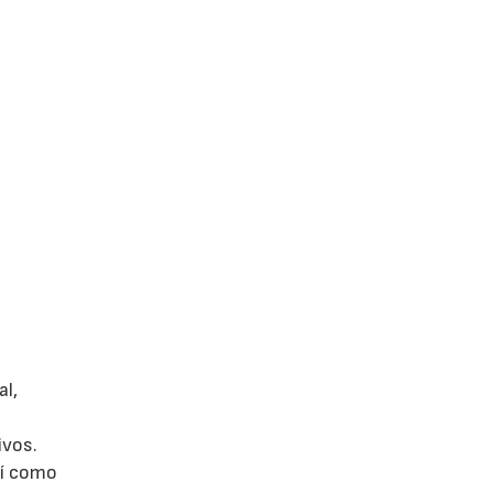
al,
ivos.
sí como