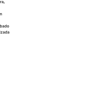
ra,
ón
abado
tizada