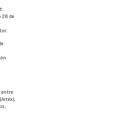
t:
o 28 de
tor.
de
ión
 entre
(Aitex),
os,