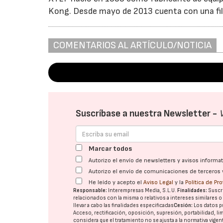
Kong. Desde mayo de 2013 cuenta con una fil
COMENTARIOS AL ARTÍCULO/NOTICIA
Suscríbase a nuestra Newsletter -
Marcar todos
Autorizo el envío de newsletters y avisos inform
Autorizo el envío de comunicaciones de terceros 
He leído y acepto el
Aviso Legal
y la
Política de Pr
Responsable:
Interempresas Media, S.L.U.
Finalidades:
Suscri
relacionados con la misma o relativos a intereses similares 
llevar a cabo las finalidades especificadas
Cesión:
Los datos p
Acceso, rectificación, oposición, supresión, portabilidad, l
considera que el tratamiento no se ajusta a la normativa vige