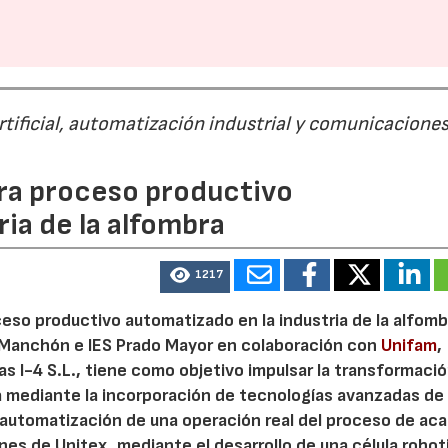
rtificial, automatización industrial y comunicacione
para proceso productivo
ia de la alfombra
1217
oceso productivo automatizado en la industria de la alfomb
o Manchón e IES Prado Mayor en colaboración con
Unifam
,
s I-4 S.L., tiene como objetivo impulsar la transformaci
ta mediante la incorporación de tecnologías avanzadas de
a automatización de una operación real del proceso de ac
ones de Unitex, mediante el desarrollo de una célula robo