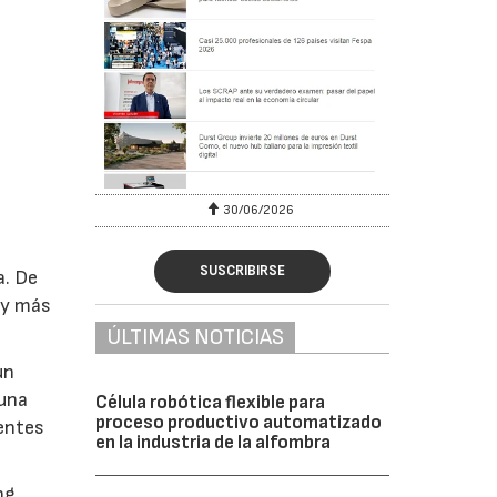
6
30/06/2026
SUSCRIBIRSE
a. De
 y más
ÚLTIMAS NOTICIAS
un
 una
Célula robótica flexible para
proceso productivo automatizado
entes
en la industria de la alfombra
ng