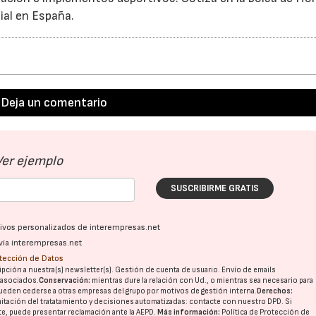
ial en España.
Deja un comentario
Ver ejemplo
SUSCRIBIRME GRATIS
ativos personalizados de interempresas.net
vía interempresas.net
otección de Datos
pción a nuestra(s) newsletter(s). Gestión de cuenta de usuario. Envío de emails
o asociados.
Conservación:
mientras dure la relación con Ud., o mientras sea necesario para
ueden cederse a otras
empresas del grupo
por motivos de gestión interna.
Derechos:
imitación del tratatamiento y decisiones automatizadas:
contacte con nuestro DPD
. Si
nte, puede presentar reclamación ante la
AEPD
.
Más información:
Política de Protección de