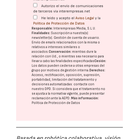
Autorizo el envío de comunicaciones
de terceros vía interempresas.net
He leído y acepto el
Aviso Legal
y la
Política de Protección de Datos
Responsable:
Interempresas Media, S.L.U.
Finalidades:
Suscripción a nuestra(s)
newsletter(s). Gestión de cuenta de usuario.
Envío de emails relacionados con la misma o
relativos a intereses similares o
asociados.
Conservación:
mientras dure la
relación con Ud., o mientras sea necesario para
llevar a cabo las finalidades especificadas
Cesión:
Los datos pueden cederse a otras
empresas del
grupo
por motivos de gestión interna.
Derechos:
Acceso, rectificación, oposición, supresión,
portabilidad, limitación del tratatamiento y
decisiones automatizadas:
contacte con
nuestro DPD
. Si considera que el tratamiento no
se ajusta a la normativa vigente, puede presentar
reclamación ante la
AEPD
.
Más información:
Política de Protección de Datos
Basada en robótica colaborativa, visión